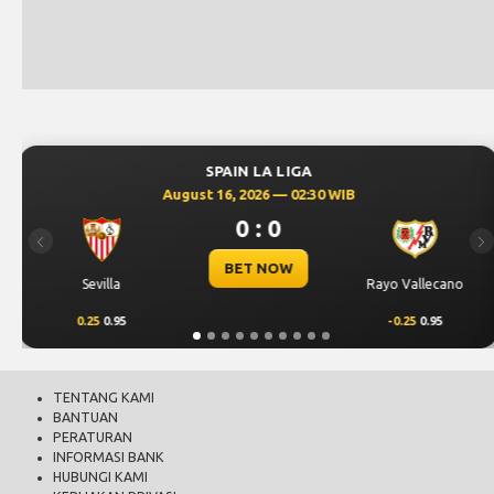
IN LA LIGA
SPAIN
 2026 — 02:30 WIB
August 16, 2
0 : 0
0
Previous
Ne
ET NOW
BE
Rayo Vallecano
Alaves
-0.25
0.95
0.00
0.62
TENTANG KAMI
BANTUAN
PERATURAN
INFORMASI BANK
HUBUNGI KAMI