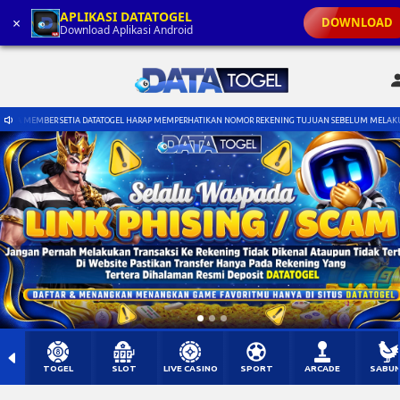
APLIKASI DATATOGEL
×
DOWNLOAD
Download Aplikasi Android
A MEMBER SETIA DATATOGEL HARAP MEMPERHATIKAN NOMOR REKENING TUJUAN SEBELUM MELAKUKAN P
TOGEL
SLOT
LIVE CASINO
SPORT
ARCADE
SABU