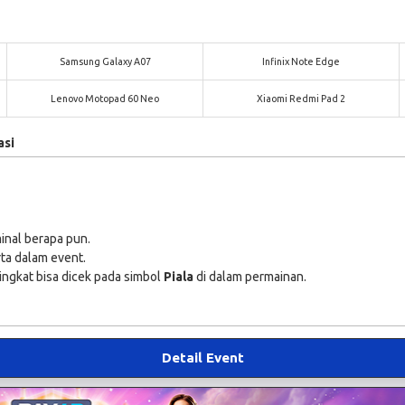
Samsung Galaxy A07
Infinix Note Edge
Lenovo Motopad 60 Neo
Xiaomi Redmi Pad 2
asi
inal berapa pun.
rta dalam event.
ngkat bisa dicek pada simbol
Piala
di dalam permainan.
Detail Event