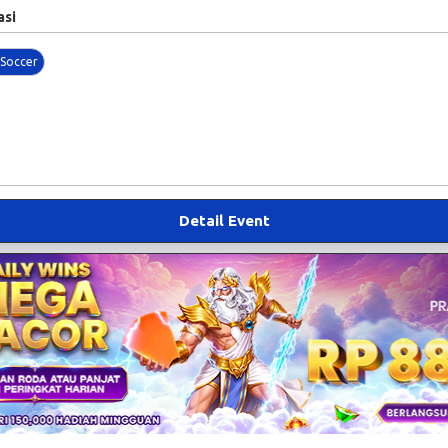
asi
-Soccer
Detail Event