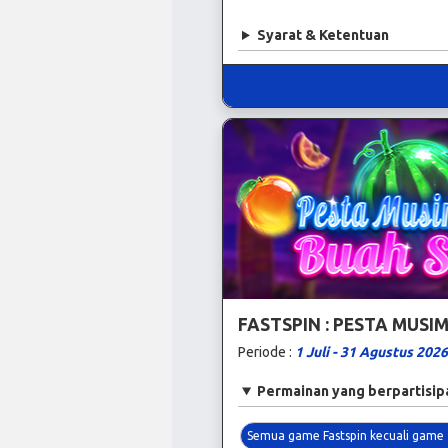
Syarat & Ketentuan
FASTSPIN : PESTA MUSI
Periode :
1 Juli - 31 Agustus 2026
Permainan yang berpartisip
Semua game Fastspin kecuali game